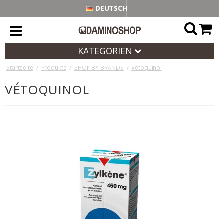
DEUTSCH
KATEGORIEN
Startseite
/
Produkte
/
SHOP BY BRANDS
/
Vétoquinol
VÉTOQUINOL