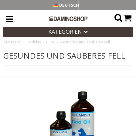
DEUTSCH
KATEGORIEN
Startseite
/
Produkte
/
Hund
/
Gesundes und sauberes Fell
GESUNDES UND SAUBERES FELL